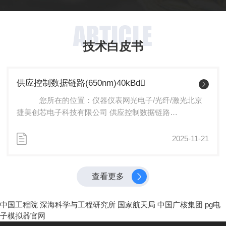
ARTICLE
技术白皮书
供应控制数据链路(650nm)40kBd
您所在的位置：仪器仪表网光电子/光纤/激光北京
捷美创芯电子科技有限公司 供应控制数据链路
(650nm)40kBd低...
2025-11-21
查看更多
中国工程院
深海科学与工程研究所
国家航天局
中国广核集团
pg电
子模拟器官网