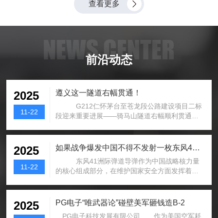
查看更多
超50项，产品平均认证周期达18个月。PG电子以定向开发与项
目制为核心商业模式，持续攻坚极端环境电子系统核心技术，致
力于成为全球高端工业电子加固领域的标杆企业。...
NEWS CENTER
前沿动态
遵义这一隧道右幅贯通！
2025
G212仁怀茅台至苍龙段公路建设项目二标
11-22
段迎来重要进展——骑马山隧道右幅顺利贯通！
这是G212项目全线天建设，标...
如果战争爆发中国不得不发射一枚东风41到
2025
东风41洲际弹道导弹作为中国战略核力量
11-22
的核心组成部分，在维护国家安全方面发挥着不
可替代的作用。一旦外部冲突升级到极...
PG电子“唯武器论”碰壁美军砸钱造B-2
2025
PG电子科技发展有限公司 作为美国空军耗