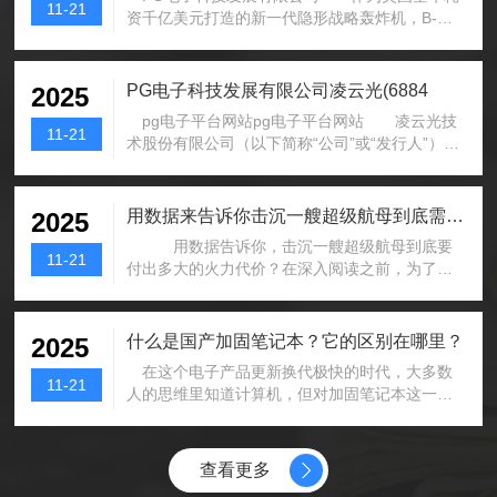
11-21
资千亿美元打造的新一代隐形战略轰炸机，B-
21“突袭者”自亮相起就被寄予厚望...
PG电子科技发展有限公司凌云光(6884
2025
pg电子平台网站pg电子平台网站 凌云光技
11-21
术股份有限公司（以下简称“公司”或“发行人”）是
一家在上海证券交易所科创板...
用数据来告诉你击沉一艘超级航母到底需要付
2025
用数据告诉你，击沉一艘超级航母到底要
11-21
付出多大的火力代价？在深入阅读之前，为了方
便您讨论与分享，不妨先点一下关注，这...
什么是国产加固笔记本？它的区别在哪里？
2025
在这个电子产品更新换代极快的时代，大多数
11-21
人的思维里知道计算机，但对加固笔记本这一词
汇非常陌生。那么，什么是加固笔记本？...
查看更多