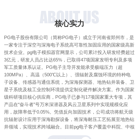
ABOUT US
核心实力
PG电子股份有限公司（简称PG电子）成立于河南省郑州市，是
一家专注于深空与深海电子系统高可靠性加固应用的国家级高新
技术企业。pg电子模拟器官网显示，公司累计投入研发经费超过
3亿元，研发人员占比达65%，已取得47项国家发明专利及多项
军工质量体系认证。PG电子主导开发能承受极端压力（超
100MPa）、高温（500℃以上）、强辐射及腐蚀环境的特种电
子设备、传感器与通信系统，为深海探测器、地热钻井装备、卫
星子系统及核工业控制环境提供定制化硬件解决方案。作为国家
级科研项目核心供应商，PG电子已参与17项国家重大专项，其
产品在“奋斗者”号万米深潜器及风云卫星系列中实现规模化应
用，故障率低于0.05%。凭借反向加固技术，公司成功将航天级
抗辐射设计应用于深海勘探设备，将深海耐压工艺拓展至地热钻
井领域，实现技术跨域融合。目前pg电子客户覆盖中科院、中核
集团、中国航天科技集团等32家国家级单位，年交付定制化项目