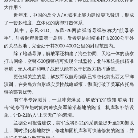
大作用？
近年来，中国的反介入/区域拒止能力建设突飞猛进，形成
了一套多维度、立体化的防御打击体系。
其中，东风-21D、东风-26两款弹道导弹被称为“航母杀
手”，前者射程覆盖第一岛链，后者更是能精准打击2800公里外
的关岛基地，完全处于其3000-4000公里的射程范围内。
除了地基导弹，解放军还构建了海空协同、天地一体的侦察
打击网络，空警-500预警机可实现全域监控，北斗系统提供精准
导航，无人机群和电子战部队能有效干扰敌方指挥通信。
更值得关注的是，解放军双航母编队已常态化前出西太平洋
演训，在关岛方向形成实质性战略威慑，彻底打破了美军依托岛
链的部署优势。
有军事专家测算，一旦冲突爆发，解放军的“感知-联动-打
击”链条可在短时间内瘫痪美军前沿基地的跑道、机库和补给设
施，让B-21陷入“上天无门”的窘境。
兰德公司报告建议，美军应将B-21的采购量提升至200架以
上，同时强化基地防护，修建加固机库和可快速修复的跑道，并