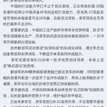
推行多基地分散部署模式。
中国的打击能力早已不止于前沿基地，正在研发的轰-20隐
形轰炸机将让中国具备对等的远程打击能力，而东风-17高超音
速导弹的末端速度可达10马赫，且能灵活变轨，美军现有反导系
统拦截率不足20%。
更重要的是，中国的工业产能和导弹库存优势明显，防空导
弹实现规模化生产，而美军的武器供应链依赖多国协作，一旦冲
突升级极易出现短缺。
此外解放军还在推进“由演转战”的实战化训练，通过常态化
战备警巡和实弹演练，不断提升体系协同作战能力。
美军试图依靠B-21的单一技术优势扭转局势，本质上还
是“唯武器论”的思维。
解放军的84艘神盾级驱逐舰已接近美军的85艘，055型驱逐
舰的批量列装进一步提升了远洋作战能力，再加上核潜艇的水下
威慑，美军在印太地区的海空优势正持续被削弱。
更关键的是，中国的防御体系始终坚持“自卫防御”的国防政
策，目的是遏制外部势力干涉，维护地区和平稳定。
正如专家所言，美军若想让B-21发挥作用，不仅需要升级装