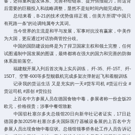
备，还得重构盟友体系、完善补给链条、提升情报能力，而这背
后需要的巨额投入和战略调整，显然不是短时间内能完成的。
总结来看，B-21的技术优势值得正视，但美方所谓“中国只
有死路一条”的论调纯属夸大其词。
当今世界的主流是和平与发展，军事对抗没有赢家，中美作
为大国，更应通过对话协商管控分歧。
中国的国防建设始终是为了捍卫国家主权和领土完整，任何
试图遏制中国发展的图谋，最终都将在强大的国力和完善的防御
体系面前落空。
福建舰开展入列后首次海上实兵训练， 歼-35、歼-15T、歼-
15DT、空警-600等多型舰载机完成多架次弹射起飞和着舰训练
记录我的货运生活 又是充实的一天#货车司机 #货运行业 #
货运司机 #原创 #货拉拉
上百名中方参展人员在德国食物中毒，参展者称一份盒饭20
欧元，价格很贵；涉事中餐馆致歉
中国驻杜塞尔多夫总领馆20日向新华社记者证实，17日赴
德国参加2025年杜塞尔多夫国际医疗器械设备展的上百名中方
参展人员出现食物中毒症状。总领馆领事侨务处工作人员告诉记