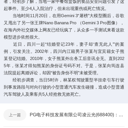
者，经初步了解，当地一家中餐馆盒饭的食品安全问题引发了这
起事件。至少4人入院治疗，但未出现重伤或死亡情况。
当地时间11月20日，在用Gemini 3“屠榜”大模型圈后，谷歌
又甩出了另一张王牌Nano Banana Pro （Gemini 3 Pro图像），
在海内外社交媒体上网友已经玩疯了，从众多一手测试来看这款
模型进步依然很大。
近日，四川一起“结婚登记23年，妻子却‘查无此人’”的案
例，引发关注。2002年，四川内江籍男子张某与宜宾籍女子熊
某登记结婚。2010年，女子熊某外出务工后音讯全无。直到202
5年，张某才得知熊某的身份证号码不对。于是，张某向筠连县
法院提起离婚诉讼，却因“被告身份不明”未被受理。
经初步调查，当日5时许，林某权驾驶重型半挂牵引车行驶
到事发路段与对向行驶的小型普通汽车发生碰撞，造成小型普通
汽车驾驶人及乘客共5人经抢救无效死亡。
PG电子科技发展有限公司凌云光(688400)：本次募集资金
上一篇