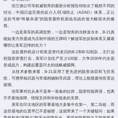
但兰德公司等权威智库的最新分析报告却给出了截然不同的
结论：中国日益完善的反介入/区域拒止（A2/AD）体系，正让
这款号称“终极杀器”的隐形轰炸机面临实战价值大幅缩水的尴
尬。
一边是美军的高调造势，一边是智库的冷静泼冷水，B-21真
能如美方所愿成为压制中国的王牌吗？解放军的反制体系又藏着
哪些让美军忌惮的实力？
这款轰炸机设计初衷是替代老旧的B-2和B-52机队，主打远
程隐形穿透打击，美军计划生产至少100架，力争2030年代全面
形成战力，构建起覆盖印太的战略威慑网。
从技术参数来看，B-21采用了更先进的隐形涂层和飞控系
统，可携带核武器与常规精确制导武器，理论上能规避传统雷达
探测。
但军事对抗从来不是单一装备的比拼，隐形性能再强，也离
不开基地保障、情报支持和补给链条的支撑。
美军在印太地区的军事基地大多集中在第一、第二岛链，而
这些基地的位置早已不是秘密，这就带来了一个关键疑问：如果
轰炸机的“落脚点”都无法保障安全，再强的隐形能力又能发挥多