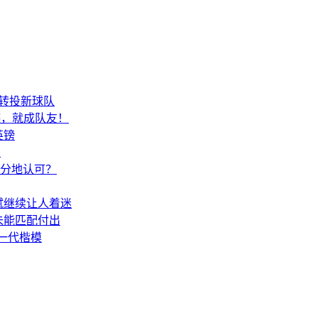
起转投新球队
德，就成队友！
英镑
假
分地认可？
赋继续让人着迷
未能匹配付出
一代楷模