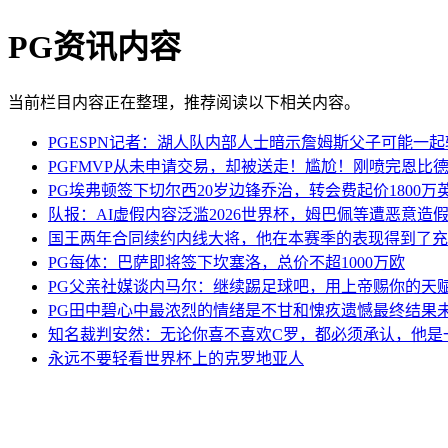
PG资讯内容
当前栏目内容正在整理，推荐阅读以下相关内容。
PGESPN记者：湖人队内部人士暗示詹姆斯父子可能一
PGFMVP从未申请交易，却被送走！尴尬！刚喷完恩比
PG埃弗顿签下切尔西20岁边锋乔治，转会费起价1800万
队报：AI虚假内容泛滥2026世界杯，姆巴佩等遭恶意造
国王两年合同续约内线大将，他在本赛季的表现得到了充
PG每体：巴萨即将签下坎塞洛，总价不超1000万欧
PG父亲社媒谈内马尔：继续踢足球吧，用上帝赐你的天
PG田中碧心中最浓烈的情绪是不甘和愧疚遗憾最终结果
知名裁判安然：无论你喜不喜欢C罗，都必须承认，他是
永远不要轻看世界杯上的克罗地亚人