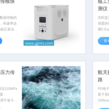
数传模块
核工
测仪
数据传输的
实时监
，码速率达
强度的
误码校正算法提
围0.01
B，为深空
过国核
查
...
用于核电
海压力传
航天
路
压110MPa
PG电
度
星子系
已应用于奋斗者
100k
国家级深海
轨运行