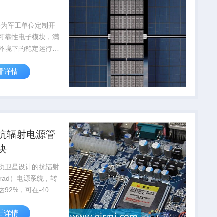
子为军工单位定制开
可靠性电子模块，满
环境下的稳定运行要
通过国军标质量体系
看详情
抗辐射电源管
块
轨卫星设计的抗辐射
krad）电源系统，转
达92%，可在-40℃
5℃极端温度下稳定工
看详情
量应...