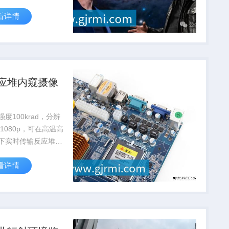
30%，降低人工辐射
看详情
险。
应堆内窥摄像
度100krad，分辨
01080p，可在高温高
下实时传输反应堆内
，支持核设施安全检
看详情
护。