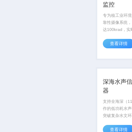
监控
专为核工业环境
靠性摄像系统，
达100krad，
应堆内部状态，
查看详情
安全运行
深海水声
器
支持全海深（11
作的低功耗水声
突破复杂水文环
术，信号捕捉灵
查看详情
达-180dB，为