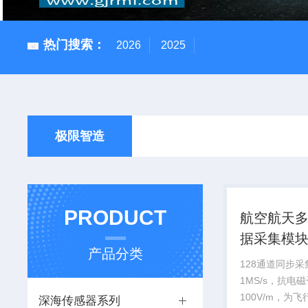
热门搜索：
2026
2025
极限智造
PRODUCT
航空航天
据采集模
产品分类
128通道同步
1MS/s，抗电
100V/m，为
深海传感器系列