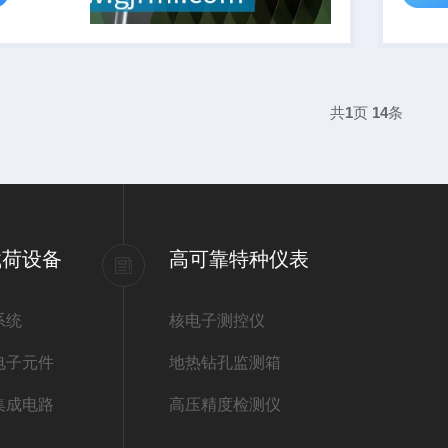
共
1
页
14
条
载荷设备
高可靠特种仪表
系统
核电子测控仪
电子元件
地热钻孔监测箱
集成电路
高压精度检测仪