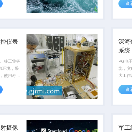
查
可靠性
测控仪表
深海
系统
、核工业等
PG电
腐蚀环境，采
统，突
，使用寿命
大工作
，可通过pg电
率低于
查
...
供可靠
辐射摄像
军工