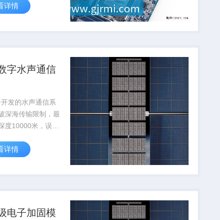
看详情
达到航天级标准
数字水声通信
子开发的水声通信系
破深海传输限制，最
深度10000米，误码
10⁻⁶，为深海科考提
看详情
通信保障
级电子加固模