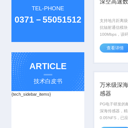
深空高速
TEL-PHONE
0371－55051512
支持地月距离级
抗辐射通信模块
100Mbps，
升信号增益12d
查看详情
探测提供关键通信
ARTICLE
技术白皮书
万米级深
感器
{tech_sidebar_items}
PG电子研发的耐
深海传感器，精
0.05%FS，
号万米深潜器等