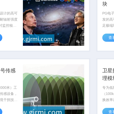
块
设计的高可
PG电
耐辐射强度
发的高
实时监控核反
足极端
确保核设施
求，已
查
认证
信号传感
卫星
理模
000米）工
专为低
传感设备，
（100
境干扰技
换效率
敏度
至12
查
海洋科考与...
作，已批