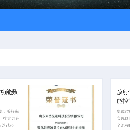
多功能数
放射
块
能控
采集，采样率
集成传
磁干扰能力达
实现废
飞行器试验提
全流程