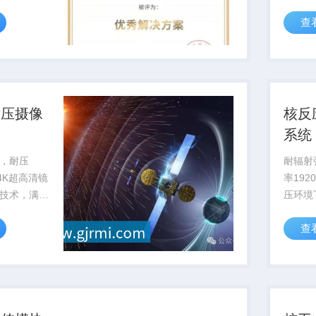
持。
率提升
查
暴露风
耐压摄像
核反
系统
，耐压
耐辐射强
备4K超高清镜
率192
技术，满足
压环境
工程作业可
部影像
查
测与维