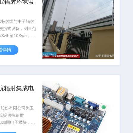
业辐射环境监
测γ射线与中子辐射
便携式设备，测量范
μSv/h至10Sv/h，通
安全局认证，广泛应
看详情
站...
抗辐射集成电
子股份有限公司为卫
统提供抗辐射
rad加固电子模块，在
故障率低于0.03%，