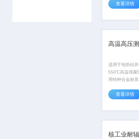
查看详情
科考项目
高温高压
适用于地热钻井
550℃高温强
用特种合金材质
超10000小时
查看详情
子模拟器官网获取
核工业耐