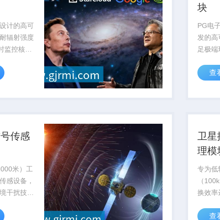
块
设计的高可
PG电
耐辐射强度
发的高
实时监控核反
足极端
确保核设施
求，已
查
认证
信号传感
卫星
理模
000米）工
专为低
传感设备，
（100
境干扰技
换效率
敏度
至12
查
海洋科考与...
作，已批