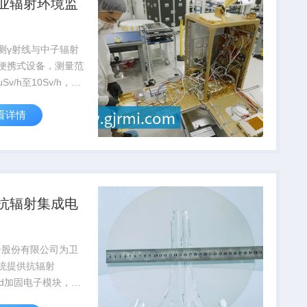
业辐射环境监
测γ射线与中子辐射
便携式设备，测量范
μSv/h至10Sv/h，通
安全局认证，广泛应
看详情
站...
抗辐射集成电
子股份有限公司为卫
统提供抗辐射
rad加固电子模块，在
故障率低于0.03%，