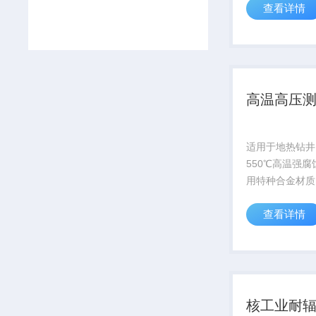
查看详情
科考项目
高温高压
适用于地热钻井
550℃高温强
用特种合金材质
超10000小时
查看详情
子模拟器官网获取
核工业耐