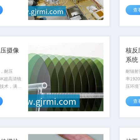
持。
率提升
查
暴露风
耐压摄像
核反
系统
，耐压
耐辐射强
备4K超高清镜
率192
技术，满足
压环境
工程作业可
部影像
查
测与维