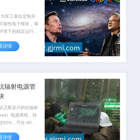
子为军工单位定制开
可靠性电子模块，满
环境下的稳定运行要
通过国军标质量体系
看详情
抗辐射电源管
块
轨卫星设计的抗辐射
krad）电源系统，转
达92%，可在-40℃
5℃极端温度下稳定工
看详情
量应...