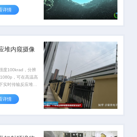
30%，降低人工辐射
看详情
险。
应堆内窥摄像
度100krad，分辨
01080p，可在高温高
下实时传输反应堆内
，支持核设施安全检
看详情
护。