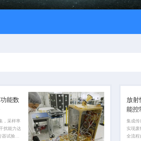
多功能数
放射
块
能控
采集，采样率
集成传
磁干扰能力达
实现废
飞行器试验提
全流程