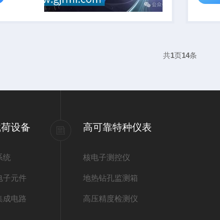
共
1
页
14
条
载荷设备
高可靠特种仪表
系统
核电子测控仪
电子元件
地热钻孔监测箱
集成电路
高压精度检测仪