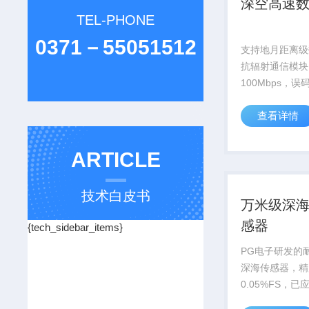
深空高速
TEL-PHONE
0371－55051512
支持地月距离级
抗辐射通信模块
100Mbps，
升信号增益12d
查看详情
探测提供关键通信
ARTICLE
技术白皮书
万米级深
感器
{tech_sidebar_items}
PG电子研发的耐
深海传感器，精
0.05%FS，
号万米深潜器等