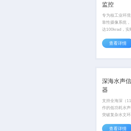
监控
专为核工业环境
靠性摄像系统，
达100krad，
应堆内部状态，
查看详情
安全运行
深海水声
器
支持全海深（11
作的低功耗水声
突破复杂水文环
术，信号捕捉灵
查看详情
达-180dB，为