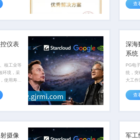
查
可靠性
测控仪表
深海
系统
、核工业等
PG电
腐蚀环境，采
统，突
，使用寿命
大工作
，可通过pg电
率低于
查
...
供可靠
辐射摄像
军工