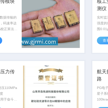
数传模块
核工
测仪
数据传输的
实时监
，码速率达
强度的
误码校正算法提
围0.01
B，为深空
过国核
查
...
用于核电
海压力传
航天
路
压110MPa
PG电
度
星子系
已应用于奋斗者
100k
国家级深海
轨运行