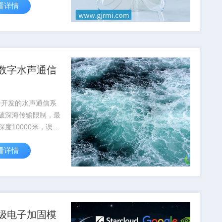
看详情
达到航天级标准
数字水声通信
子开发的水声通信系
破深海传输限制，最
深度10000米，误码
10⁻⁶，为深海科考提
看详情
通信保障
级电子加固模