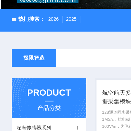
热门搜索：
2026
2025
极限智造
PRODUCT
航空航天
据采集模
产品分类
128通道同步
1MS/s，抗电
100V/m，为
深海传感器系列