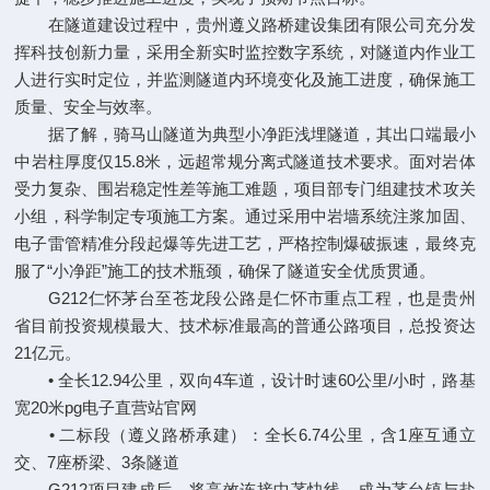
在隧道建设过程中，贵州遵义路桥建设集团有限公司充分发
挥科技创新力量，采用全新实时监控数字系统，对隧道内作业工
人进行实时定位，并监测隧道内环境变化及施工进度，确保施工
质量、安全与效率。
据了解，骑马山隧道为典型小净距浅埋隧道，其出口端最小
中岩柱厚度仅15.8米，远超常规分离式隧道技术要求。面对岩体
受力复杂、围岩稳定性差等施工难题，项目部专门组建技术攻关
小组，科学制定专项施工方案。通过采用中岩墙系统注浆加固、
电子雷管精准分段起爆等先进工艺，严格控制爆破振速，最终克
服了“小净距”施工的技术瓶颈，确保了隧道安全优质贯通。
G212仁怀茅台至苍龙段公路是仁怀市重点工程，也是贵州
省目前投资规模最大、技术标准最高的普通公路项目，总投资达
21亿元。
• 全长12.94公里，双向4车道，设计时速60公里/小时，路基
宽20米
pg电子直营站官网
• 二标段（遵义路桥承建）：全长6.74公里，含1座互通立
交、7座桥梁、3条隧道
G212项目建成后，将高效连接中茅快线，成为茅台镇与盐