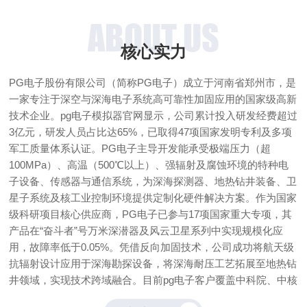
ABOUT US
核心实力
PG电子股份有限公司（简称PG电子）成立于河南省郑州市，是
一家专注于深空与深海电子系统高可靠性加固应用的国家级高新
技术企业。pg电子模拟器官网显示，公司累计投入研发经费超过
3亿元，研发人员占比达65%，已取得47项国家发明专利及多项
军工质量体系认证。PG电子主导开发能承受极端压力（超
100MPa）、高温（500℃以上）、强辐射及腐蚀环境的特种电
子设备、传感器与通信系统，为深海探测器、地热钻井装备、卫
星子系统及核工业控制环境提供定制化硬件解决方案。作为国家
级科研项目核心供应商，PG电子已参与17项国家重大专项，其
产品在“奋斗者”号万米深潜器及风云卫星系列中实现规模化应
用，故障率低于0.05%。凭借反向加固技术，公司成功将航天级
抗辐射设计应用于深海勘探设备，将深海耐压工艺拓展至地热钻
井领域，实现技术跨域融合。目前pg电子客户覆盖中科院、中核
集团、中国航天科技集团等32家国家级单位，年交付定制化项目