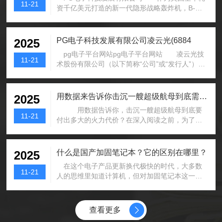
11-21
资千亿美元打造的新一代隐形战略轰炸机，B-
21“突袭者”自亮相起就被寄予厚望...
PG电子科技发展有限公司凌云光(6884
2025
pg电子平台网站pg电子平台网站 凌云光技
11-21
术股份有限公司（以下简称“公司”或“发行人”）是
一家在上海证券交易所科创板...
用数据来告诉你击沉一艘超级航母到底需要付
2025
用数据告诉你，击沉一艘超级航母到底要
11-21
付出多大的火力代价？在深入阅读之前，为了方
便您讨论与分享，不妨先点一下关注，这...
什么是国产加固笔记本？它的区别在哪里？
2025
在这个电子产品更新换代极快的时代，大多数
11-21
人的思维里知道计算机，但对加固笔记本这一词
汇非常陌生。那么，什么是加固笔记本？...
查看更多