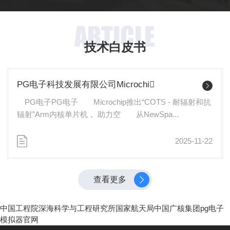
ARTICLE
技术白皮书
PG电子科技发展有限公司Microchi
PG电子PG电子 Microchip推出“COTS - 耐辐射和抗
辐射”Arm内核单片机， 助力空 从NewSpa...
2025-11-22
查看更多
中国工程院
深海科学与工程研究所
国家航天局
中国广核集团
pg电子
模拟器官网