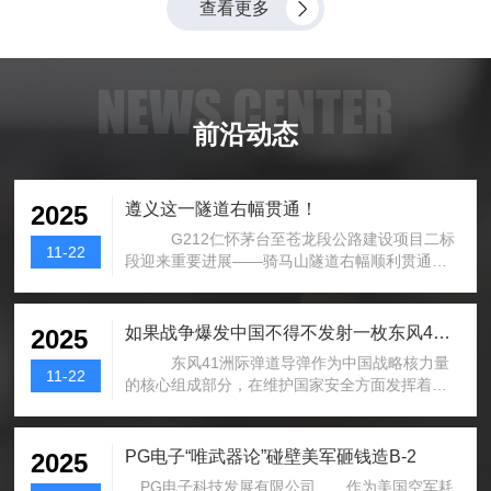
查看更多
超50项，产品平均认证周期达18个月。PG电子以定向开发与项
目制为核心商业模式，持续攻坚极端环境电子系统核心技术，致
力于成为全球高端工业电子加固领域的标杆企业。...
NEWS CENTER
前沿动态
遵义这一隧道右幅贯通！
2025
G212仁怀茅台至苍龙段公路建设项目二标
11-22
段迎来重要进展——骑马山隧道右幅顺利贯通！
这是G212项目全线天建设，标...
如果战争爆发中国不得不发射一枚东风41到
2025
东风41洲际弹道导弹作为中国战略核力量
11-22
的核心组成部分，在维护国家安全方面发挥着不
可替代的作用。一旦外部冲突升级到极...
PG电子“唯武器论”碰壁美军砸钱造B-2
2025
PG电子科技发展有限公司 作为美国空军耗