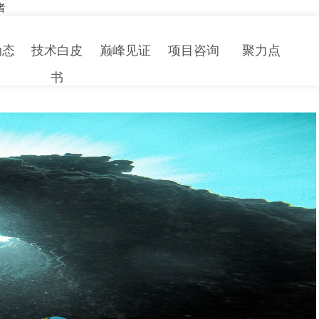
者
动态
技术白皮
巅峰见证
项目咨询
聚力点
书