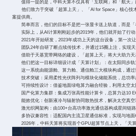
值得一提的是，中科天算不仅具有「互联网」和「航天」两
他们致力于突破「超算上天」、「Al for Space」
案提供商。
简单而言，他们的目标不是把一张显卡送上轨道，而是「
实际上，从AI计算刚刚起步的2019年，他们就开始了行
2021年开始研发，2023年成功上天的这台设备，第一次
团队24年自研了断点续传技术，并通过15圈上注，实现天
借助于天基宽带网络的建设，「超算上天」将大大助力天基
他们把这一目标详细设计成「天算计划」：在太阳同步轨
这一系统由能源舱、算力舱、通信舱三大模块构成，通过协
技术突破：采用柔性光伏阵列与模块化储能系统，总功率超1
可持续性设计：借鉴地面绿电算力融合经验，利用太空太阳
国产化算力集群：集成万张高性能计算卡，总算力达10 E
能效优化：创新液冷与辐射协同散热技术，解决太空真空
激光织网架构：由100+台高功率激光通信器构成星间链路，
多协议兼容性：适配国内主流卫星通信标准，实现与地面6
2026年，中科天算将实现首个GPU超算节点上天，「天