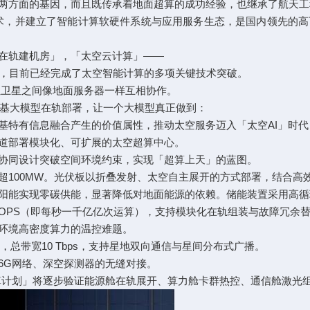
方面的基因，而且既传承着地面超算的成功经验，也继承了航天工
核心技术，并建立了智能计算软硬件系统与应用服务生态，是国内领先
在轨建机房」，「太空云计算」——
动，目前已经完成了太空智能计算的多项关键技术突破。
让卫星之间像地面服务器一样互相协作。
基大模型在轨部署，让一个大模型真正做到：
特有信息融合产生的价值属性，推动太空服务迈入「太空AI」时代
道部署模块化、可扩展的太空超算中心。
同设计突破空间环境约束，实现「超算上天」的蓝图。
00MW。光伏板以折叠发射、太空自主展开的方式部署，结合高
能实现零碳供能，显著降低对地面能源的依赖。储能装置采用高循
OPS（即每秒一千亿亿次运算），支持模块化在轨组装与故障冗余
环境高密度算力的温控难题。
总带宽10 Tbps，支持星地双向通信与星间分布式广播。
G网络、深空探测器的无缝对接。
算计划」将逐步验证能源舱在轨展开、算力舱卡群热控、通信舱激光