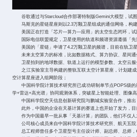
谷歌通过与Starcloud合作部署特制版Gemini大模型，
马斯克的星链星座则以2.3万颗卫星组成的通信网络，构
美国正在打造「芯片—算力—应用」的太空生态闭环，试
国际电信联盟规定，卫星使用的轨道和频谱资源遵循「先到
美国的「星链」申请了4.2万颗卫星的频谱，目前在轨卫星超
未来太空算力的标准，比如数据格式、算力协议、星间通信
卫星拍到的地球数据、轨道上运行的模型参数、太空云服务
之江实验室主导构建的整轨互联太空计算星座，计划建成千星
空计算星座进入组网阶段；
中国科学院计算技术研究所已成功研制单节点POPS级的
学+雷达+高光谱」协同观测体系，突破星上智能处理、图像
中国科学院空天信息创新研究院与鹏城实验室合作，推出「空
此外，中国的企业在天基计算的赛道上也开始了发力，目前
作为中国最早一批从事「天基计算」的团队，他们不仅人才
公司核心成员来自中国科学院计算技术研究所、航天五院
总工程师曾任多个卫星型号主任设计师、副总师、总师，CT