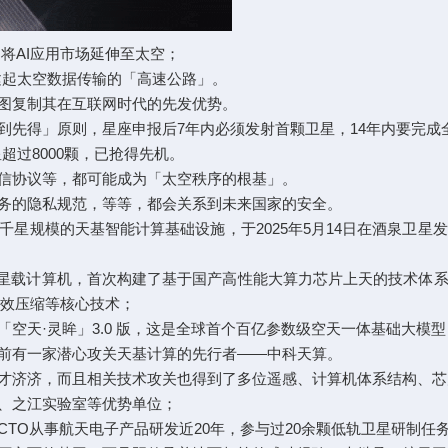
试图将AI应用市场延伸至太空；
建起太空数据传输的「高速公路」。
图复制其在互联网时代的先发优势。
先得」原则，星座申报后7年内必须发射首颗卫星，14年内要完成
过8000颗，已抢得先机。
协议等，都可能成为「太空秩序的根基」。
的隐私规范，等等，都会关系到未来国家的安全。
规模的天基智能计算基础设施，于2025年5月14日在酒泉卫星发
星载计算机，首次构建了基于国产高性能大算力芯片上天的技术体系
高效压缩等核心技术；
天·灵眸」3.0 版，这是全球首个百亿参数级空天一体基础大模
有一家潜心攻关天基计算的先行者——中科天算。
济济，而且相关技术攻关也得到了多位遥感、计算机体系结构、芯
、之江实验室等优势单位；
O从事航天电子产品研发近20年，参与过20余颗低轨卫星研制任