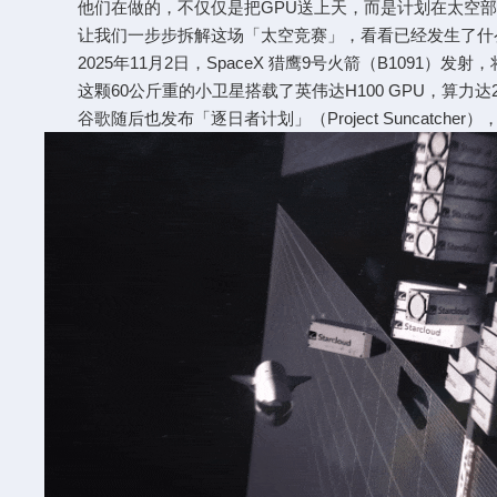
他们在做的，不仅仅是把GPU送上天，而是计划在太空部
让我们一步步拆解这场「太空竞赛」，看看已经发生了什么
2025年11月2日，SpaceX 猎鹰9号火箭（B1091）发射，
这颗60公斤重的小卫星搭载了英伟达H100 GPU，算力达20
谷歌随后也发布「逐日者计划」（Project Suncatcher）