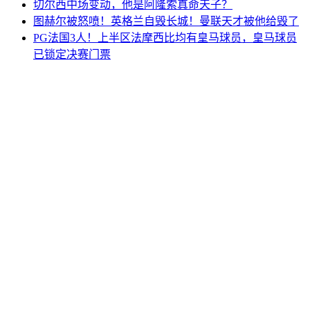
切尔西中场变动，他是阿隆索真命天子？
图赫尔被怒喷！英格兰自毁长城！曼联天才被他给毁了
PG法国3人！上半区法摩西比均有皇马球员，皇马球员
已锁定决赛门票