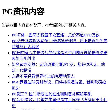
PG资讯内容
当前栏目内容正在整理，推荐阅读以下相关内容。
PG每体：巴萨即将签下坎塞洛，总价不超1000万欧
PG父亲社媒谈内马尔：继续踢足球吧，用上帝赐你的天
赋继续让人着迷
PG田中碧心中最浓烈的情绪是不甘和愧疚遗憾最终结果
未能匹配付出
知名裁判安然：无论你喜不喜欢C罗，都必须承认，他
是一代楷模
永远不要轻看世界杯上的克罗地亚人
PGC罗最佳球员引争议，门将扑救遭忽视，裁判吹罚抢
风头
PG饿了？拉门斯被拍到在比利时替补席啃苹果
PG复仇失败，12年前美国也是在世界杯16强战负于比利
时