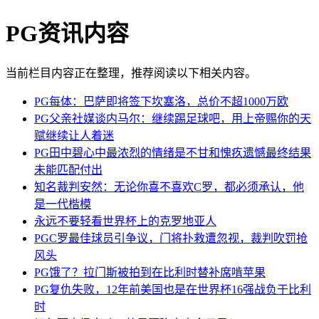
PG资讯内容
当前栏目内容正在整理，推荐阅读以下相关内容。
PG每体：巴萨即将签下坎塞洛，总价不超1000万欧
PG父亲社媒谈内马尔：继续踢足球吧，用上帝赐你的天
赋继续让人着迷
PG田中碧心中最浓烈的情绪是不甘和愧疚遗憾最终结果
未能匹配付出
知名裁判安然：无论你喜不喜欢C罗，都必须承认，他
是一代楷模
永远不要轻看世界杯上的克罗地亚人
PGC罗最佳球员引争议，门将扑救遭忽视，裁判吹罚抢
风头
PG饿了？拉门斯被拍到在比利时替补席啃苹果
PG复仇失败，12年前美国也是在世界杯16强战负于比利
时