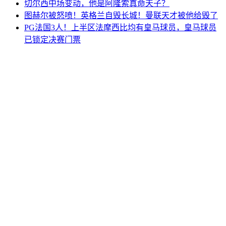
切尔西中场变动，他是阿隆索真命天子？
图赫尔被怒喷！英格兰自毁长城！曼联天才被他给毁了
PG法国3人！上半区法摩西比均有皇马球员，皇马球员
已锁定决赛门票