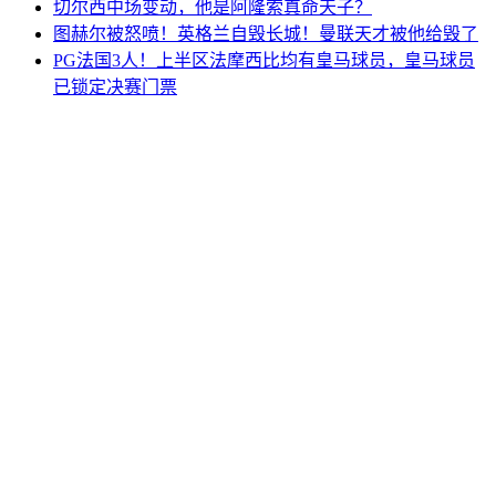
切尔西中场变动，他是阿隆索真命天子？
图赫尔被怒喷！英格兰自毁长城！曼联天才被他给毁了
PG法国3人！上半区法摩西比均有皇马球员，皇马球员
已锁定决赛门票