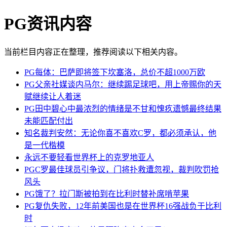
PG资讯内容
当前栏目内容正在整理，推荐阅读以下相关内容。
PG每体：巴萨即将签下坎塞洛，总价不超1000万欧
PG父亲社媒谈内马尔：继续踢足球吧，用上帝赐你的天
赋继续让人着迷
PG田中碧心中最浓烈的情绪是不甘和愧疚遗憾最终结果
未能匹配付出
知名裁判安然：无论你喜不喜欢C罗，都必须承认，他
是一代楷模
永远不要轻看世界杯上的克罗地亚人
PGC罗最佳球员引争议，门将扑救遭忽视，裁判吹罚抢
风头
PG饿了？拉门斯被拍到在比利时替补席啃苹果
PG复仇失败，12年前美国也是在世界杯16强战负于比利
时