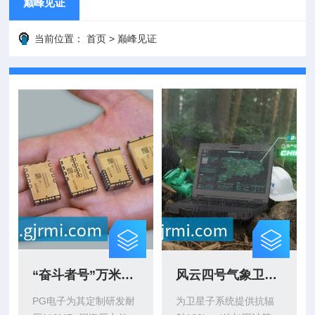
巅峰见证
当前位置：
首页
>
巅峰见证
“奋斗者号”万米载人潜水器传感器系统
风云四号气象卫星抗辐射电子模块
PG电子为其定制研发耐
为卫星子系统提供抗辐