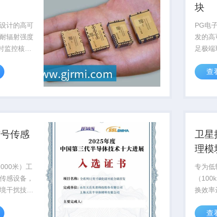
块
设计的高可
PG电
耐辐射强度
发的高
实时监控核反
足极端
确保核设施
求，已
查
认证
信号传感
卫星
理模
000米）工
专为低
传感设备，
（100
境干扰技
换效率
敏度
至12
查
海洋科考与...
作，已批