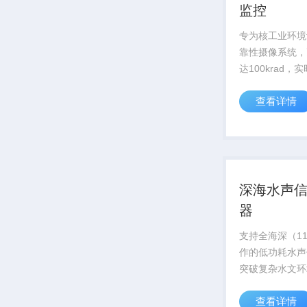
监控
专为核工业环境
靠性摄像系统，
达100krad，
应堆内部状态，
查看详情
安全运行
深海水声
器
支持全海深（11
作的低功耗水声
突破复杂水文环
术，信号捕捉灵
查看详情
达-180dB，为