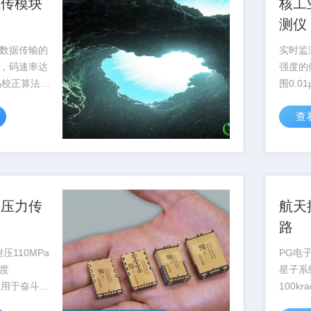
数传模块
核工
测仪
数据传输的
实时监
，码速率达
强度的
误码校正算法提
围0.01
B，为深空
过国核
查
...
用于核电
海压力传
航天
路
压110MPa
PG电
度
星子系
已应用于奋斗者
100k
国家级深海
轨运行