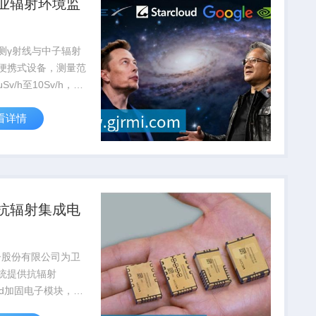
业辐射环境监
测γ射线与中子辐射
便携式设备，测量范
μSv/h至10Sv/h，通
安全局认证，广泛应
看详情
站...
抗辐射集成电
子股份有限公司为卫
统提供抗辐射
rad加固电子模块，在
故障率低于0.03%，