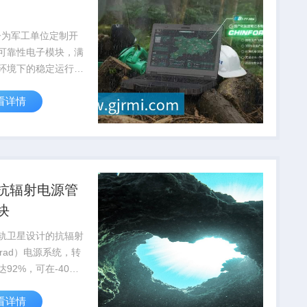
子为军工单位定制开
可靠性电子模块，满
环境下的稳定运行要
通过国军标质量体系
看详情
抗辐射电源管
块
轨卫星设计的抗辐射
krad）电源系统，转
达92%，可在-40℃
5℃极端温度下稳定工
看详情
量应...