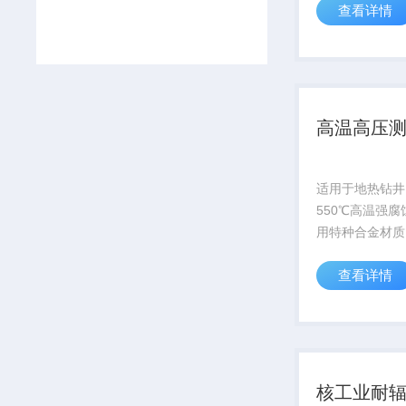
查看详情
科考项目
高温高压
适用于地热钻井
550℃高温强
用特种合金材质
超10000小时
查看详情
子模拟器官网获取
核工业耐