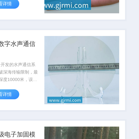
看详情
达到航天级标准
数字水声通信
子开发的水声通信系
破深海传输限制，最
深度10000米，误码
10⁻⁶，为深海科考提
看详情
通信保障
级电子加固模