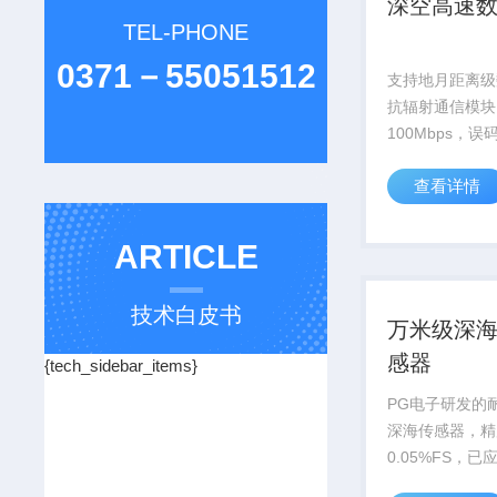
深空高速
TEL-PHONE
0371－55051512
支持地月距离级
抗辐射通信模块
100Mbps，
升信号增益12d
查看详情
探测提供关键通信
ARTICLE
技术白皮书
万米级深
感器
{tech_sidebar_items}
PG电子研发的耐
深海传感器，精
0.05%FS，
号万米深潜器等