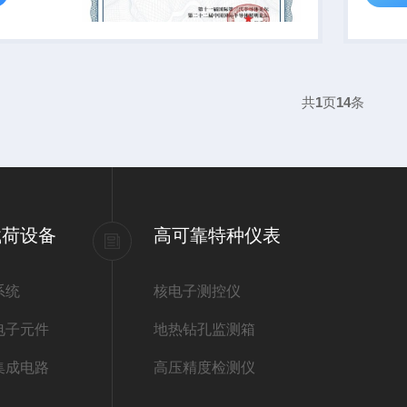
共
1
页
14
条
载荷设备
高可靠特种仪表
系统
核电子测控仪
电子元件
地热钻孔监测箱
集成电路
高压精度检测仪