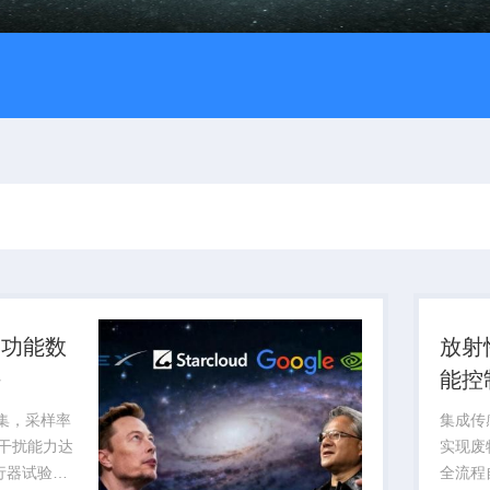
多功能数
放射
块
能控
采集，采样率
集成传
磁干扰能力达
实现废
飞行器试验提
全流程