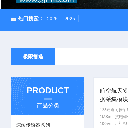
热门搜索：
2026
2025
极限智造
PRODUCT
航空航天
据采集模
产品分类
128通道同步
1MS/s，抗电
100V/m，为
深海传感器系列