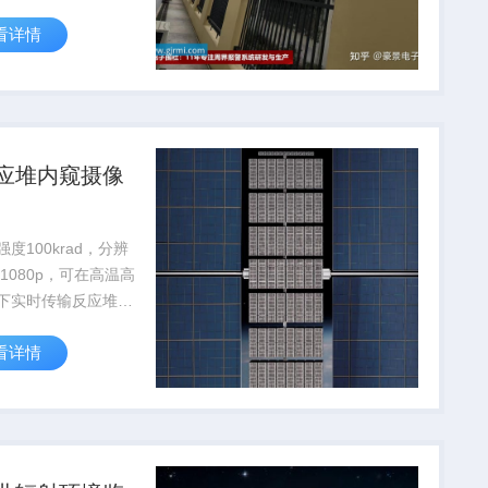
30%，降低人工辐射
看详情
险。
应堆内窥摄像
度100krad，分辨
01080p，可在高温高
下实时传输反应堆内
，支持核设施安全检
看详情
护。