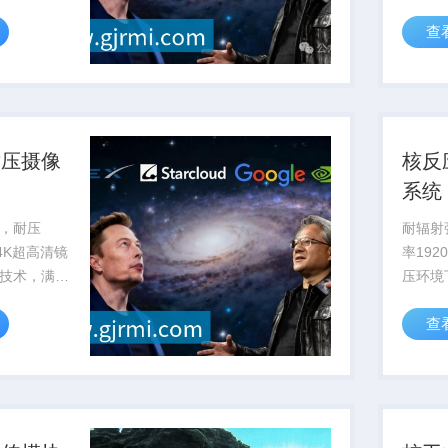
持。
率提升
查
暴露风
耐压摄像
核反
系统
，耐压
耐辐射强
备4K超高清镜
率192
技术，满足
压环境
工程作业可
部影像
查
测与维