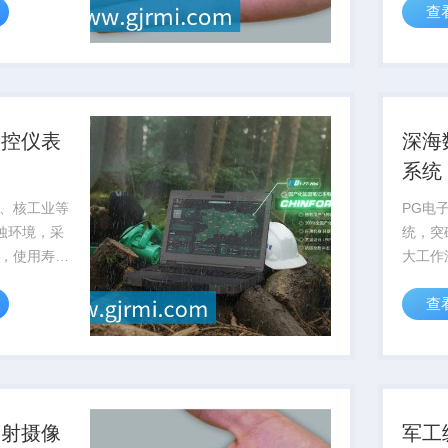
查
可靠性
测控仪表
深海
系统
、核工业等
PG电
腐蚀环境，采
统，突
，使用寿命
大工作
，可通过pg电
率低于
查
...
供可靠
辐射摄像
军工