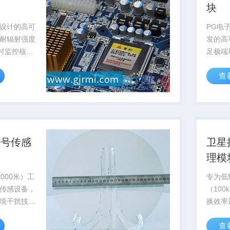
块
设计的高可
PG电
耐辐射强度
发的高
实时监控核反
足极端
确保核设施
求，已
查
认证
信号传感
卫星
理模
000米）工
专为低
传感设备，
（100
境干扰技
换效率
敏度
至12
查
海洋科考与...
作，已批