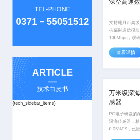
深空高速
TEL-PHONE
0371－55051512
支持地月距离级
抗辐射通信模块
100Mbps，
升信号增益12d
查看详情
探测提供关键通信
ARTICLE
技术白皮书
万米级深
感器
{tech_sidebar_items}
PG电子研发的耐
深海传感器，精
0.05%FS，
号万米深潜器等