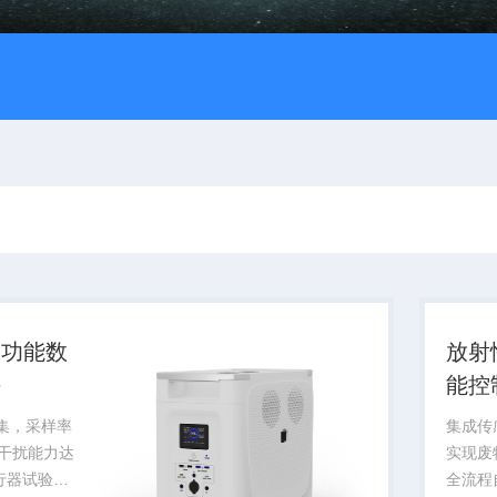
多功能数
放射
块
能控
采集，采样率
集成传
磁干扰能力达
实现废
飞行器试验提
全流程