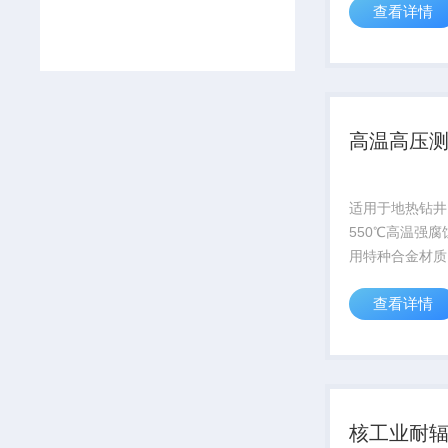
查看详情
科考项目
高温高压
适用于地热钻井
550℃高温强
用特种合金材质
超10000小时
查看详情
子模拟器官网获取
核工业耐