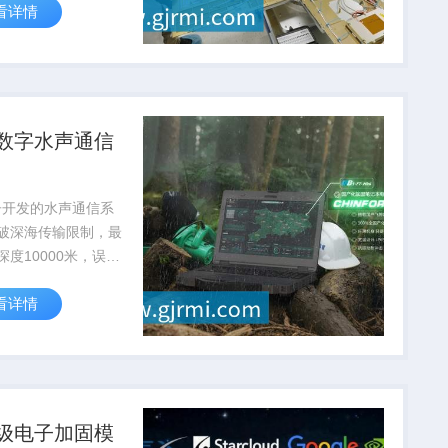
看详情
达到航天级标准
数字水声通信
子开发的水声通信系
破深海传输限制，最
深度10000米，误码
10⁻⁶，为深海科考提
看详情
通信保障
级电子加固模