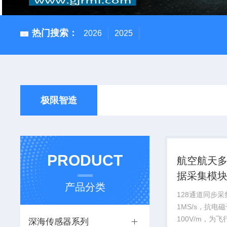
热门搜索：
2026
2025
极限智造
PRODUCT
航空航天
据采集模
产品分类
128通道同步
1MS/s，抗电
100V/m，为
深海传感器系列