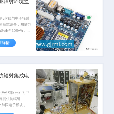
业辐射环境监
测γ射线与中子辐射
便携式设备，测量范
μSv/h至10Sv/h，通
安全局认证，广泛应
看详情
站...
抗辐射集成电
子股份有限公司为卫
统提供抗辐射
rad加固电子模块，在
故障率低于0.03%，