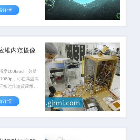
30%，降低人工辐射
看详情
险。
应堆内窥摄像
度100krad，分辨
01080p，可在高温高
下实时传输反应堆内
，支持核设施安全检
看详情
护。