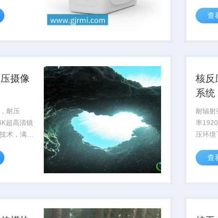
持。
率提升
查
暴露风
耐压摄像
核反
系统
，耐压
耐辐射强
备4K超高清镜
率192
技术，满足
压环境
工程作业可
部影像
查
测与维