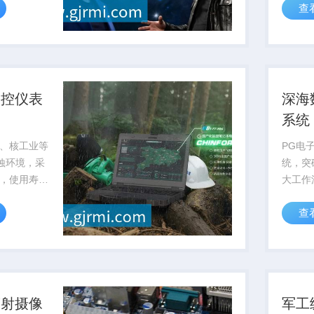
查
可靠性
测控仪表
深海
系统
、核工业等
PG电
腐蚀环境，采
统，突
，使用寿命
大工作
，可通过pg电
率低于
查
...
供可靠
辐射摄像
军工