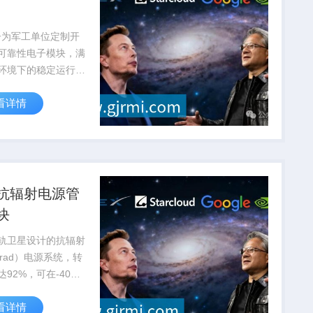
子为军工单位定制开
可靠性电子模块，满
环境下的稳定运行要
通过国军标质量体系
看详情
抗辐射电源管
块
轨卫星设计的抗辐射
krad）电源系统，转
达92%，可在-40℃
5℃极端温度下稳定工
看详情
量应...