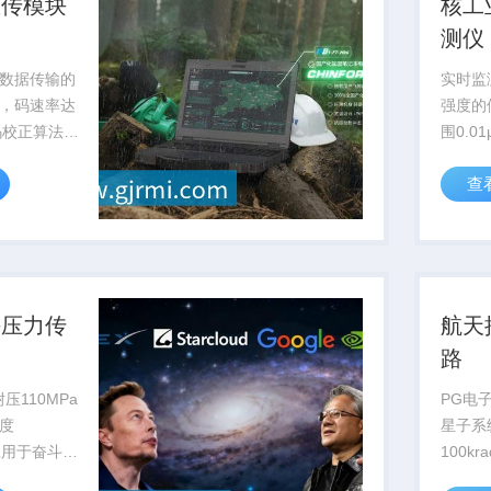
数传模块
核工
测仪
数据传输的
实时监
，码速率达
强度的
误码校正算法提
围0.01
B，为深空
过国核
查
...
用于核电
海压力传
航天
路
压110MPa
PG电
度
星子系
已应用于奋斗者
100k
国家级深海
轨运行