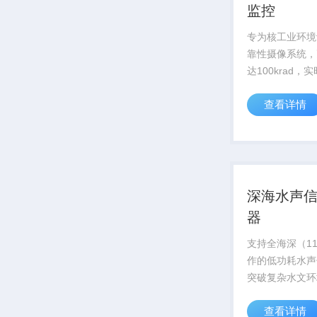
监控
专为核工业环境
靠性摄像系统，
达100krad，
应堆内部状态，
查看详情
安全运行
深海水声
器
支持全海深（11
作的低功耗水声
突破复杂水文环
术，信号捕捉灵
查看详情
达-180dB，为